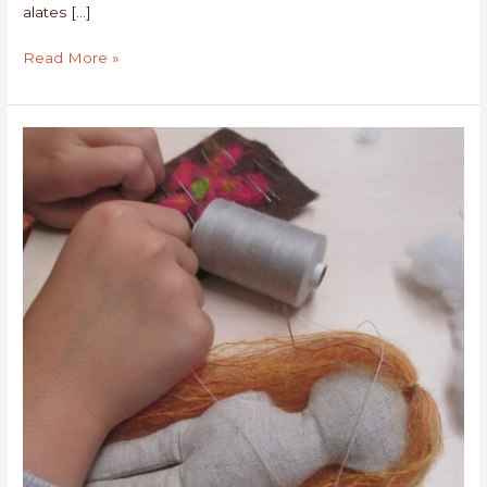
alates […]
Read More »
Suvelõpu
lastelaager
Loomekojas