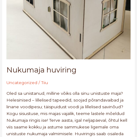
Nukumaja huviring
Uncategorized
/
Tiiu
Oled sa unistanud, milline võiks olla sinu unistuste maja?
Helesinised – lillelised tapeedid, soojad põrandavaibad ja
linane voodipesu; täispuidust voodi ja lillelised savinõud?
Kogu sisustuse, mis majas vajalik, teeme lastele mõeldud
Nukumaja ringis ise! Terve aasta, igal neljapäeval, õhtul kell
viis saame kokku ja astume sammukese ligemale oma
unistuste nukumaja valmimisele. Huviringis saab osaleda