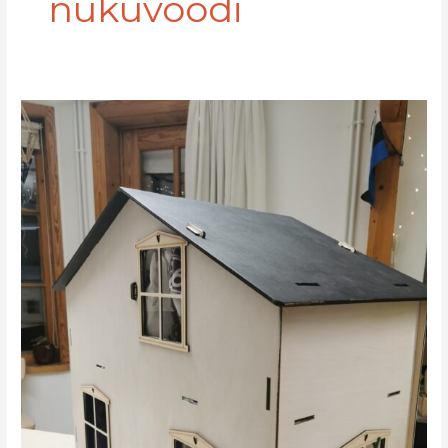
nukuvoodi
Nukumaja
huviring