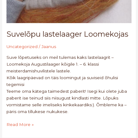
Suvelõpu lastelaager Loomekojas
Uncategorized
/
Jaanus
Suve lõpetuseks on meil tulemas kaks lastelaagrit –
Loomekoja Augustilaager kõigile 1. – 6. klassi
meisterdamishuvilistele lastele.
Kõik laagripäevad on täis loomingut ja suviseid õhulisi
tegemisi
Teeme oma kätega taimedest paberit! Isegi kui olete juba
paberit ise teinud siis niisugust kindlasti mitte. Lõpuks
vormistame selle imeliseks kinkekaardiks:). Õmbleme ka –
päris oma tillukese nukukese.
Read More »