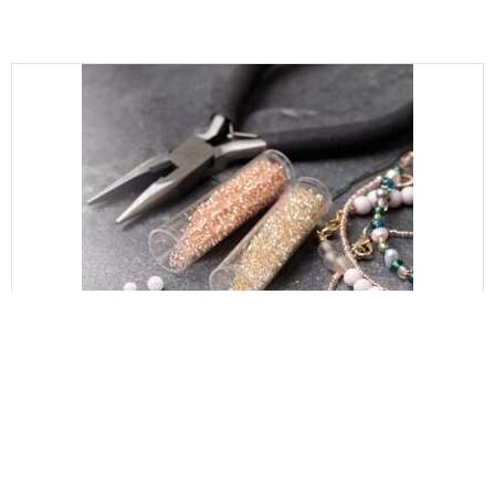
Pärlitöö (4)
Helmed, pärlid, nöörid ja traadid, juveliiritööristad