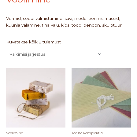
Vormid, seebi valmistamine, savi, modelleerimis massid,
küünla valamine, tina valu, kipsi tööd, benoon, skulptuur
Kuvatakse kõik 2 tulemust
Sellel
tootel
on
mitu
varianti.
Valikuid
saab
teha
tootelehel.
Voolimine
Tee Ise komplektid