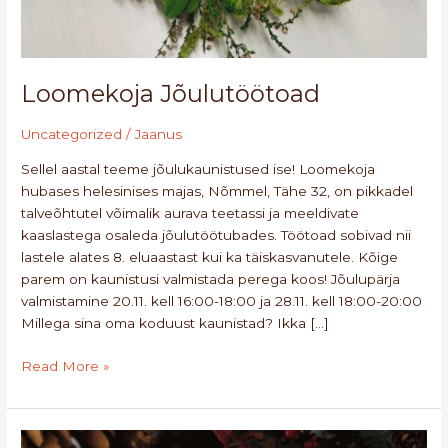
Loomekoja Jõulutöötoad
Uncategorized
/
Jaanus
Sellel aastal teeme jõulukaunistused ise! Loomekoja
hubases helesinises majas, Nõmmel, Tähe 32, on pikkadel
talveõhtutel võimalik aurava teetassi ja meeldivate
kaaslastega osaleda jõulutöötubades. Töötoad sobivad nii
lastele alates 8. eluaastast kui ka täiskasvanutele. Kõige
parem on kaunistusi valmistada perega koos! Jõulupärja
valmistamine 20.11. kell 16:00-18:00 ja 28.11. kell 18:00-20:00
Millega sina oma koduust kaunistad? Ikka […]
Read More »
Jõulutöötoad