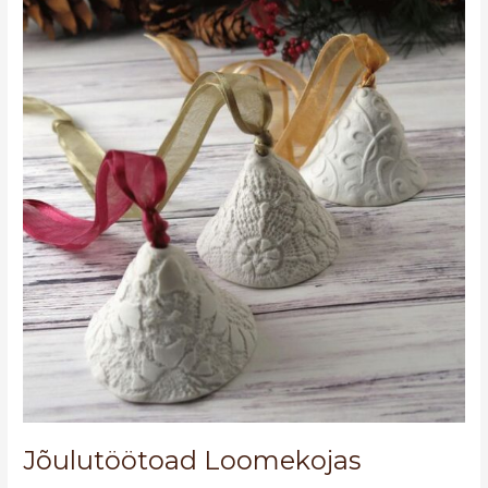
Loomekojas
Jõulutöötoad Loomekojas