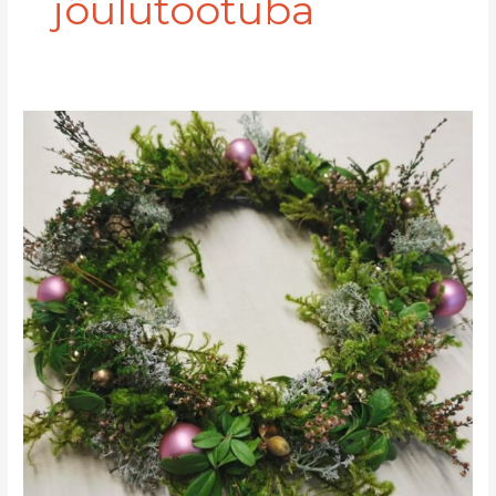
jõulutöötuba
Loomekoja
Jõulutöötoad