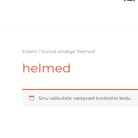
Esileht
/ Tooted siltidega “helmed”
helmed
Sinu valikutele vastavaid tooteid ei leidu.