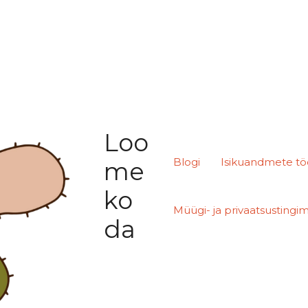
Loo
Blogi
Isikuandmete tö
me
ko
Müügi- ja privaatsustingi
da