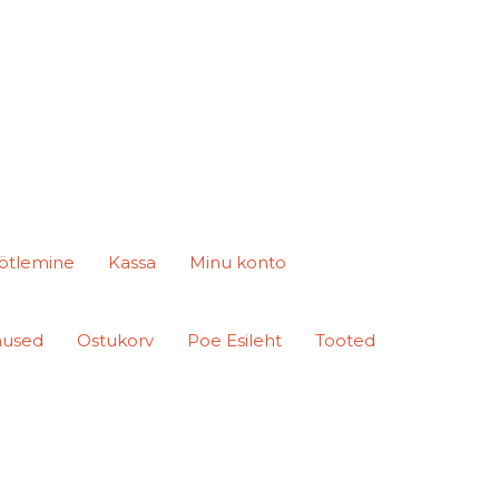
ötlemine
Kassa
Minu konto
mused
Ostukorv
Poe Esileht
Tooted