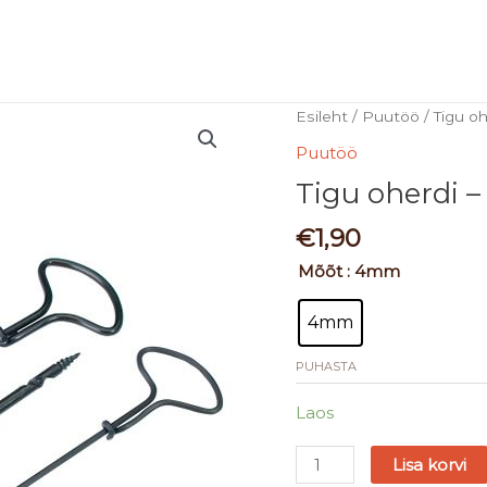
Tigu
Esileht
/
Puutöö
/ Tigu oh
oherdi
Puutöö
-
Tigu oherdi –
käsipuur
kogus
€
1,90
Mõõt
: 4mm
4mm
PUHASTA
Laos
Lisa korvi