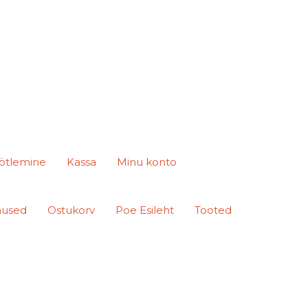
ötlemine
Kassa
Minu konto
mused
Ostukorv
Poe Esileht
Tooted