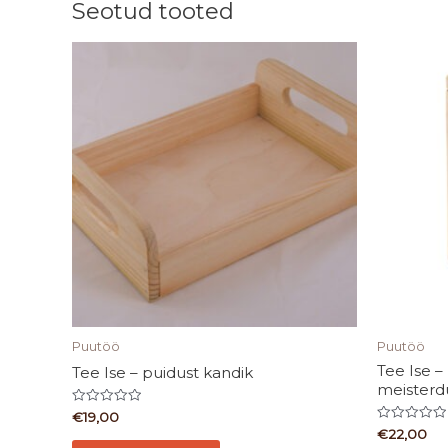
Seotud tooted
Puutöö
Puutöö
Tee Ise –
Tee Ise – puidust kandik
meister
Hinnanguga
€
19,00
0
Hinnanguga
€
22,00
/
0