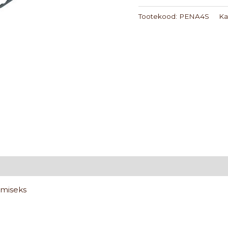
Tootekood:
PENA4S
Ka
emiseks