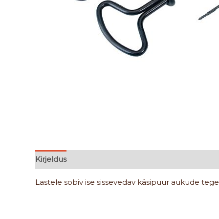
Kirjeldus
Lisainfo
Lastele sobiv ise sissevedav käsipuur aukude teg