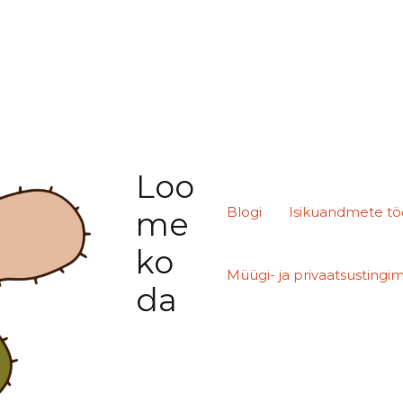
Loo
Blogi
Isikuandmete tö
me
ko
Müügi- ja privaatsustingi
da