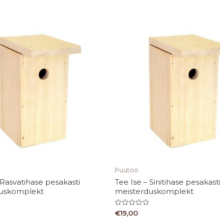
Puutöö
 Rasvatihase pesakasti
Tee Ise – Sinitihase pesakast
duskomplekt
meisterduskomplekt
Hinnanguga
€
19,00
0