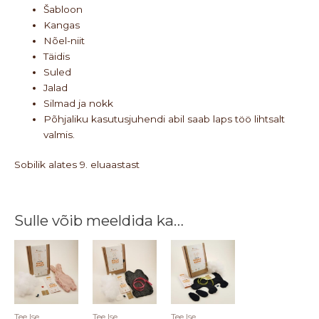
Šabloon
Kangas
Nõel-niit
Täidis
Suled
Jalad
Silmad ja nokk
Põhjaliku kasutusjuhendi abil saab laps töö lihtsalt
valmis.
Sobilik alates 9. eluaastast
Sulle võib meeldida ka…
Tee Ise
Tee Ise
Tee Ise