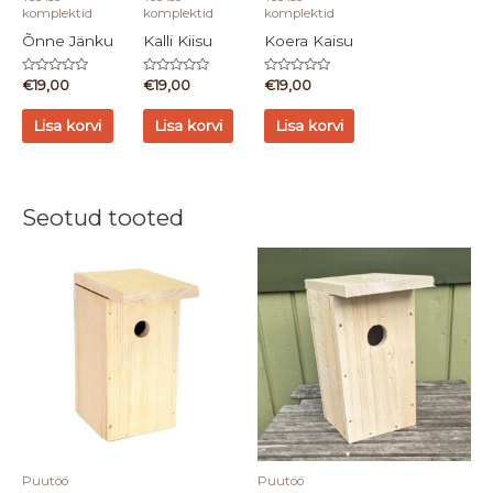
komplektid
komplektid
komplektid
Õnne Jänku
Kalli Kiisu
Koera Kaisu
Hinnanguga
Hinnanguga
Hinnanguga
€
19,00
€
19,00
€
19,00
0
0
0
/
/
/
5
5
5
Lisa korvi
Lisa korvi
Lisa korvi
Seotud tooted
Puutöö
Puutöö