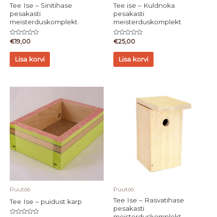
Tee Ise – Sinitihase
Tee ise – Kuldnoka
pesakasti
pesakasti
meisterduskomplekt
meisterduskomplekt
Hinnanguga
Hinnanguga
€
19,00
€
25,00
0
0
/
/
5
5
Lisa korvi
Lisa korvi
Puutöö
Puutöö
Tee Ise – Rasvatihase
Tee Ise – puidust karp
pesakasti
meisterduskomplekt