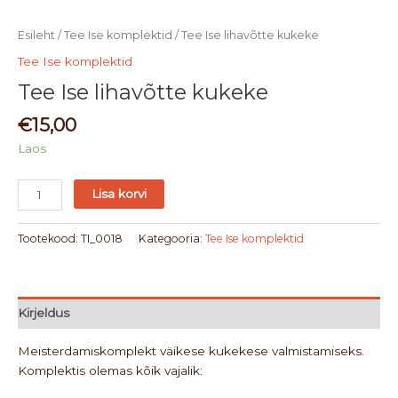
Esileht
/
Tee Ise komplektid
/ Tee Ise lihavõtte kukeke
Tee Ise komplektid
Tee Ise lihavõtte kukeke
€
15,00
Laos
Lisa korvi
Tootekood:
TI_0018
Kategooria:
Tee Ise komplektid
Kirjeldus
Meisterdamiskomplekt väikese kukekese valmistamiseks.
Komplektis olemas kõik vajalik: